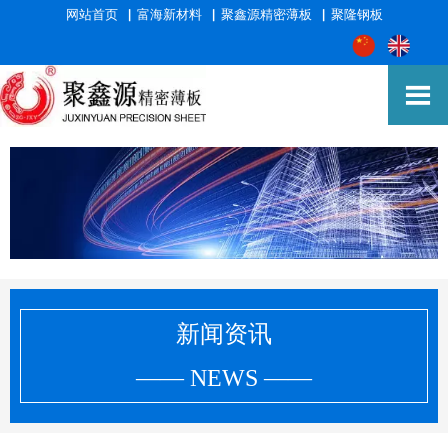
网站首页
▕
富海新材料
▕
聚鑫源精密薄板
▕
聚隆钢板

新闻资讯
—— NEWS ——