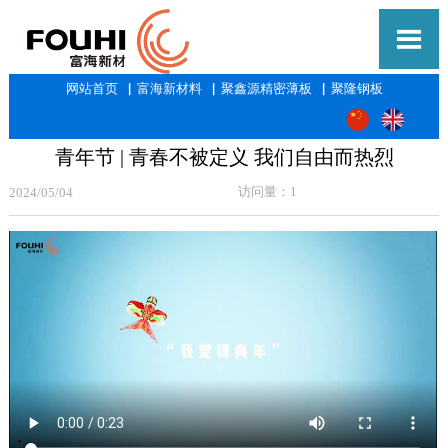

网站首页
▕
富海新材料
▕
聚鑫源精密薄板
▕
聚隆钢板
青年节 | 青春不被定义 我们自由而热烈
访问量：1
2024/05/04