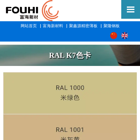

网站首页
▕
富海新材料
▕
聚鑫源精密薄板
▕
聚隆钢板
RAL K7色卡