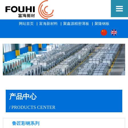

网站首页
▕
富海新材料
▕
聚鑫源精密薄板
▕
聚隆钢板
产品中心
/ PRODUCTS CENTER
鲁匠彩钢系列