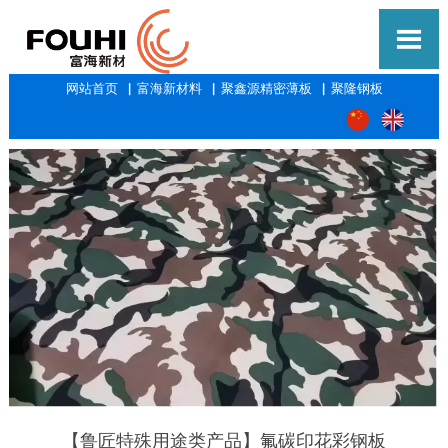

网站首页
▕
富海新材料
▕
聚鑫源精密薄板
▕
聚隆钢板
【鲁匠特殊用途类产品】氟碳印花彩钢板