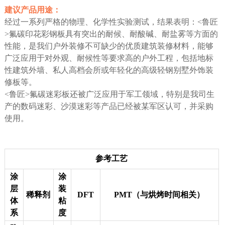
建议产品用途：
经过一系列严格的物理、化学性实验测试，结果表明：<鲁匠
>氟碳印花彩钢板具有突出的耐候、耐酸碱、耐盐雾等方面的
性能，是我们户外装修不可缺少的优质建筑装修材料，能够
广泛应用于对外观、耐候性等要求高的户外工程，包括地标
性建筑外墙、私人高档会所或年轻化的高级轻钢别墅外饰装
修板等。
<鲁匠>氟碳迷彩板还被广泛应用于军工领域，特别是我司生
产的数码迷彩、沙漠迷彩等产品已经被某军区认可，并采购
使用。
参考工艺
涂
涂
层
装
稀释剂
DFT
PMT（与烘烤时间相关）
体
粘
系
度