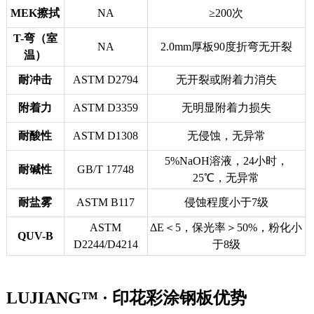
MEK擦拭
NA
≥200次
T-弯（室
NA
2.0mm厚板90度折弯无开裂
温）
耐冲击
ASTM D2794
无开裂或附着力消失
附着力
ASTM D3359
无明显附着力损失
耐酸性
ASTM D1308
无侵蚀，无异常
5%NaOH溶液，24小时，
耐碱性
GB/T 17748
25℃，无异常
耐盐雾
ASTM B117
侵蚀程度小于7级
ASTM
ΔE＜5，保光率＞50%，粉化小
QUV-B
D2244/D4214
于8级
LUJIANG™ · 印花彩涂钢板优势