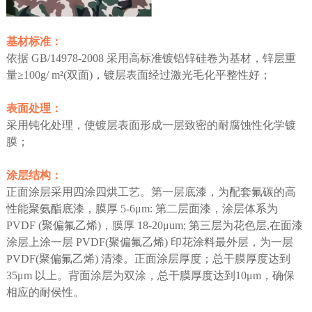
基材标准：
依据 GB/14978-2008 采用高标准镀铝锌硅卷为基材，锌层重
量≥100g/ m²(双面)，镀层表面经过激光毛化平整性好；
表面处理：
采用钝化处理，使镀层表面形成一层致密的耐腐蚀性化学镀
膜；
涂层结构：
正面涂层采用四涂四烘工艺。第一层底漆，为配套氟碳的高
性能聚氨酯底漆，膜厚 5-6μm: 第二层面漆，涂层体系为
PVDF (聚偏氟乙烯)，膜厚 18-20μum; 第三层为花色层,在面漆
涂层上涂一层 PVDF(聚偏氟乙烯) 印花涂料最外层，为一层
PVDF(聚偏氟乙烯) 清漆。正面涂层厚度；总干膜厚度达到
35μm 以上。背面涂层为双涂，总干膜厚度达到10μm，确保
相应的耐侯性。