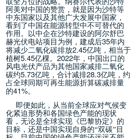
取全方位的战略。纳赛尔代表的沙特
阿美对中国的赞赏，就是因为沙特等
中东国家以及其他广大发展中国家，
看到了中国在能源转型中不可替代的
作用。以中企在沙特建设的阿尔舒巴
35
赫光伏电站项目为例，建成后
年内
2.45
将减少二氧化碳排放
亿吨，相当于
5.45
2022
植树
亿棵。
年，中国出口的
风电光伏产品为其他国家减排二氧化
5.73
28.3
碳约
亿吨，合计减排
亿吨，约
占全球同期可再生能源折算碳减排量
41%
的
。
即便如此，从当前全球应对气候变
化紧迫形势和各国绿色产能的现状
看，无论是全球实现《巴黎协定》的
目标，还是中国实现自身的“双碳”目
标，目前中国的绿色产能还远远不能