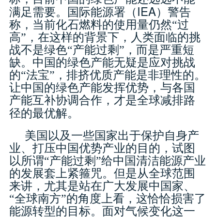
IEA
满足需要。国际能源署（
）警告
称，当前化石燃料的使用量仍然“过
高”，在这样的背景下，人类面临的挑
战不是绿色“产能过剩”，而是严重短
缺。中国的绿色产能无疑是应对挑战
的“法宝”，排挤优质产能是非理性的。
让中国的绿色产能发挥优势，与各国
产能互补协调合作，才是全球减排路
径的最优解。
美国以及一些国家出于保护自身产
业、打压中国优势产业的目的，试图
以所谓“产能过剩”给中国清洁能源产业
的发展套上紧箍咒。但是从全球范围
来讲，尤其是站在广大发展中国家、
“全球南方”的角度上看，这恰恰损害了
能源转型的目标。面对气候变化这一