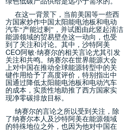
绿色低碳产品供给是远小于需求的。
在这一背景下，当前美国等一些西
方国家炒作中国太阳能电池板和电动
汽车“产能过剩”，并试图由此竖起清洁
能源领域的贸易壁垒这一动向，也受
到了关注和讨论。其中，沙特阿美
CEO
阿敏·纳赛尔的相关言论尤其引发
关注和共鸣。纳赛尔在世界能源大会
上对中国在推动全球能源转型中的关
键作用给予了高度评价，特别指出中
国通过降低太阳能电池板和电动汽车
的成本，实质性地助推了西方国家实
现净零碳排放目标。
纳赛尔的言论之所以受到关注，除
了纳赛尔本人及沙特阿美在能源领域
的特殊地位之外，也因为他对中国在