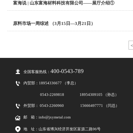
富海说 | 山东富海材料科技有限公司——展厅介绍①
原料市场一周综述 （3月15日—3月21日）
<
400-0543-789

全国客服热线：

内贸部：
18954336677 （李总）
0543-2269818
18954309105 （孙总）

外贸部： 0543-2260960
15666497771 （闫总）

邮 箱：info@jxymetal.com

地 址：山东省博兴经济开发区富源二路96号