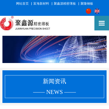
网站首页
▕
富海新材料
▕
聚鑫源精密薄板
▕
聚隆钢板

新闻资讯
—— NEWS ——