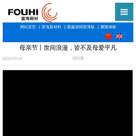

网站首页
▕
富海新材料
▕
聚鑫源精密薄板
▕
聚隆钢板
母亲节丨世间浪漫，皆不及母爱平凡
访问量：
2026/05/10