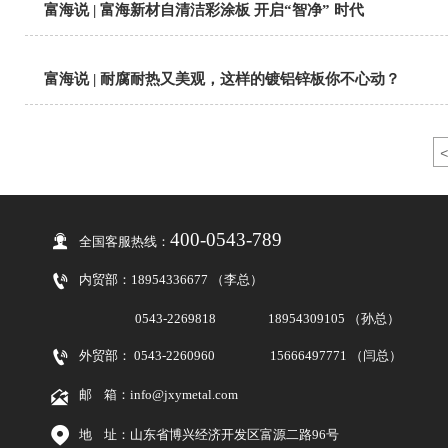
富海说 | 富海新材自清洁彩涂板 开启“智净” 时代
富海说 | 耐腐耐热又美观，这样的镀铝锌板你不心动？
<
400-0543-789

全国客服热线：

内贸部：
18954336677 （李总）
0543-2269818
18954309105 （孙总）

外贸部： 0543-2260960
15666497771 （闫总）

邮 箱：info@jxymetal.com

地 址：山东省博兴经济开发区富源二路96号