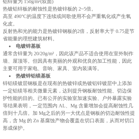
铝锌量为 150g/m²(双面)
热镀铝锌板的耐蚀性是热镀锌板的 2~5倍。
高至 490°C的温度下连续或间歌使用不会严重氧化或产生氧
化皮。
反射热和光的能力是热镀锌钢板的2倍，反射率大于 0.75是节
省能量的理想建筑材料。
电镀锌基板
通常含锌量为 20/20g/m²，因此该产品不适合使用在室外制作
墙、屋顶等。但因具有美丽的外观和优良的加工性能，因此
主要可用于家电、音响、家具、室内装满等。
热镀锌铝镁基板
锌铝镁镀层钢板是在现有的热镀锌或热镀铝锌镀层中上添加
一定铝镁等相关微量元素，达到提升钢板耐蚀性能、切边保
护性能的目的。已有公开的实验室加速实验、户外暴露实验
等结果表明，一定范围内 AL、Mg 含量增加会提高耐蚀性几
倍到十几倍。加 Mg之后的另一大优点是钢板的切边耐蚀性提
高，含 Mg 的 Zn 基腐蚀产物会覆盖在切口表面，从而对切口
形成保护。