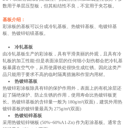
数用于单层压型板，但其粘结性不良，不宜用于夹芯板。
基板介绍：
彩涂板的基板可以分成冷轧基板、热镀锌基板、电镀锌基
板、热镀锌铝镁基板。
冷轧基板
由冷轧基板生产的彩涂板，具有平滑美丽的外观，且具有冷
轧板的加工性能:但是表面涂层的任何细小划伤都会把冷轧基
板暴露在空气中，从而使露铁处很快生成红锈。因此这类产
品只能用于要求不高的临时隔离措施和作室内用材。
热镀锌基板
热镀锌彩涂板除具有锌的保护作用外，表面上的有机涂层还
起了隔绝保护、防止生锈的作用，使用寿命比热镀锌板更
长。热镀锌基板的含锌量一般为 180g/m²(双面)，建筑外用热
镀锌基板的镀锌量最高为 275g/m²(双面)
热镀铝锌基板
采用热镀铝锌钢板 (50%~60%A1-Zn) 作为彩涂基板。通常含