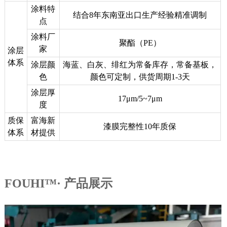
涂料特
结合8年东南亚出口生产经验精准调制
点
涂料厂
聚酯（PE）
家
涂层
体系
涂层颜
海蓝、白灰、绯红为常备库存，常备基板，
色
颜色可定制，供货周期1-3天
涂层厚
17μm/5~7μm
度
质保
富海新
漆膜完整性10年质保
体系
材提供
FOUHI™
· 产品展示