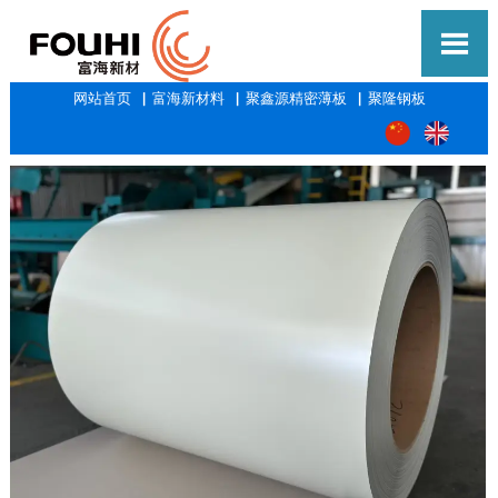

网站首页
▕
富海新材料
▕
聚鑫源精密薄板
▕
聚隆钢板