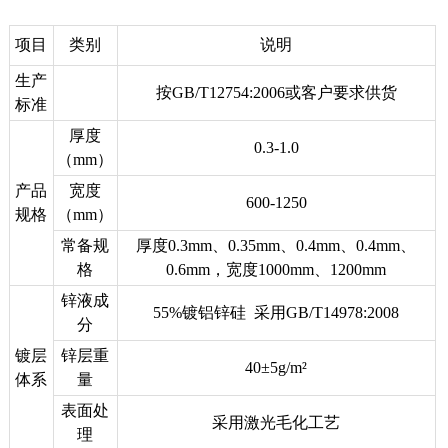
项目
类别
说明
生产
按GB/T12754:2006或客户要求供货
标准
厚度
0.3-1.0
（mm）
产品
宽度
600-1250
规格
（mm）
常备规
厚度0.3mm、0.35mm、0.4mm、0.4mm、
格
0.6mm，宽度1000mm、1200mm
锌液成
55%镀铝锌硅 采用GB/T14978:2008
分
镀层
锌层重
40±5g/m²
体系
量
表面处
采用激光毛化工艺
理