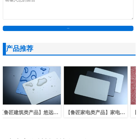
在线留言
产品推荐
远系
【鲁匠家电类产品】家电板
【鲁匠特殊用途类产品】特
系列
殊外观系列