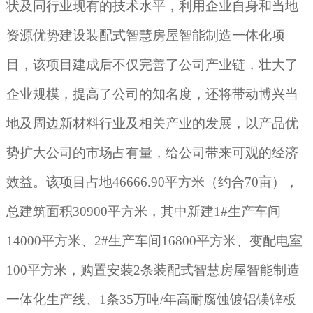
状及同行业现有的技术水平，利用企业自身和当地
资源优势建设
装配式智慧房屋
智能制造一体化项
目
，该项目建成后不仅完善了公司产业链，壮大了
企业规模，提高了公司的知名度，还将带动博兴当
地及周边
新材料行业
及相关产业的发展，以产品优
势扩大公司的市场占有量，给公司带来可观的经济
效益。该项目占地
46666.90
平方米（约合
70
亩），
总建筑面积
30900
平方米，
其中新建
1#
生产车间
14000
平方米、
2#
生产车间
16800
平方米
、变配电室
100
平方米，购置安装
2
条
装配式智慧房屋
智能制造
一体化生产线、
1
条
35
万吨
/
年高耐腐蚀镀铝镁锌板