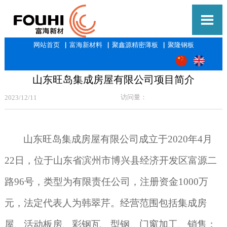

网站首页
▕
富海新材料
▕
聚鑫源精密薄板
▕
聚隆钢板
山东旺岛集成房屋有限公司项目简介
访问量：
2023/12/11
山东旺岛集成房屋有限公司成立于
2020
年
4
月
22
日，位于山东省滨州市博兴县经济开发区富源二
路
96
号，类型为有限责任公司，注册资金
1000
万
元，法定代表人为韩翠芹。经营范围包括集成房
屋、活动板房、彩钢瓦、型钢、门窗加工、销售；