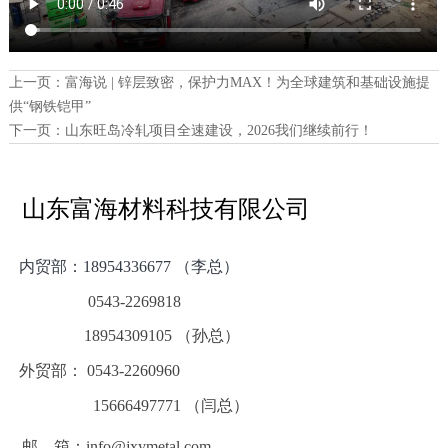
上一页：
富海说 | 锌层致密，保护力MAX！为全球建筑和基础设施提
供“钢铁铠甲”
下一页：
山东旺岛冷轧项目全速建设，2026我们继续前行！
山东富海材料科技有限公司
内贸部：
18954336677 （李总）
0543-2269818
18954309105 （孙总）
外贸部： 0543-2260960
15666497771 （闫总）
邮 箱：info@jxymetal.com