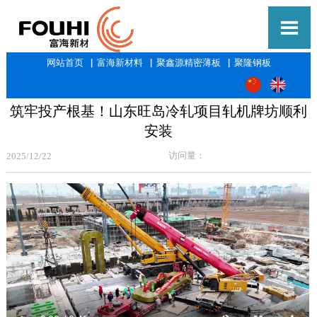

网站首页
▕
富海新材料
▕
聚鑫源精密薄板
▕
聚隆钢板
筑牢投产根基！山东旺岛冷轧项目轧机牌坊顺利
安装
访问量：
2025/12/22