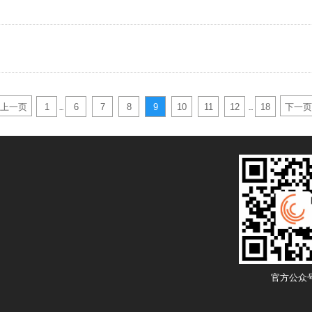
上一页
1
6
7
8
9
10
11
12
18
下一页
...
...
官方公众