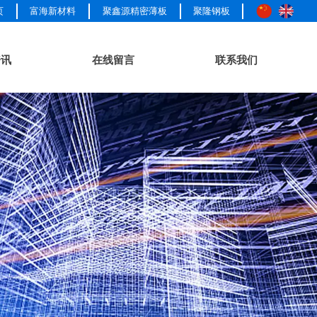
页
富海新材料
聚鑫源精密薄板
聚隆钢板
资讯
在线留言
联系我们