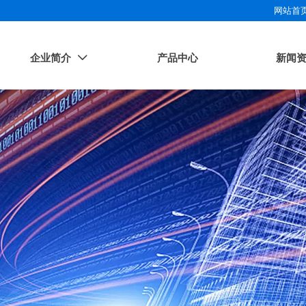
网站首
企业简介
产品中心
新闻
