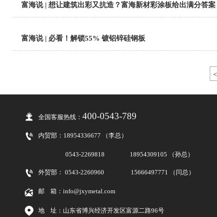
富海说 | 想让建筑出彩又抗造？富海新材彩涂板给出满分答案
富海说 | 必看！解锁55% 镀铝锌硅钢板
<
400-0543-789

全国客服热线：

内贸部：
18954336677 （李总）
0543-2269818
18954309105 （孙总）

外贸部： 0543-2260960
15666497771 （闫总）

邮 箱：info@jxymetal.com

地 址：山东省博兴经济开发区富源二路96号