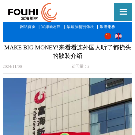

网站首页
▕
富海新材料
▕
聚鑫源精密薄板
▕
聚隆钢板
MAKE BIG MONEY!来看看连外国人听了都挠头
的散装介绍
访问量：2
2024/11/06