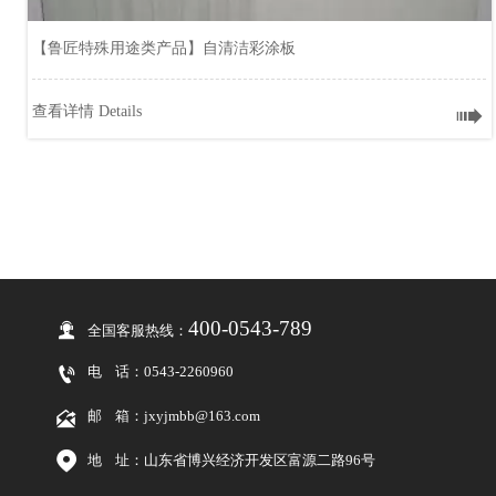
【鲁匠特殊用途类产品】自清洁彩涂板

查看详情 Details
【鲁匠特殊用途类产品】自清洁彩涂板
400-0543-789

全国客服热线：

电
话：0543-2260960

邮 箱：jxyjmbb@163.com

地 址：山东省博兴经济开发区富源二路96号