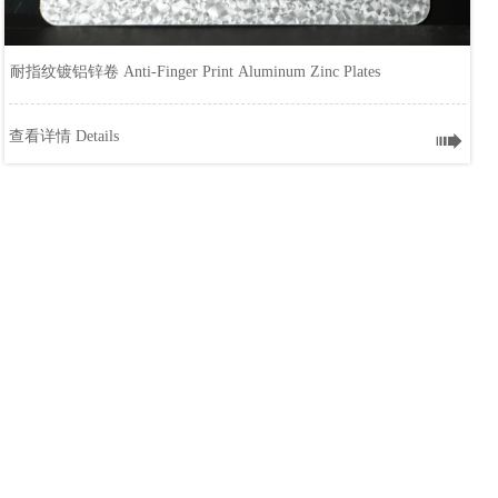
耐指纹镀铝锌卷 Anti-Finger Print Aluminum Zinc Plates

查看详情 Details
耐指纹镀铝锌卷 Anti-Finger Print Aluminum Zinc
Plates