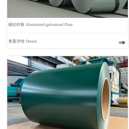
镀铝锌卷 Aluminized-galvanized Plate

查看详情 Details
镀铝锌卷 Aluminized-galvanized Plate