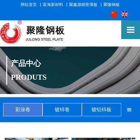
网站首页
▕
富海新材料
▕
聚鑫源精密薄板
▕
聚隆钢板

产品中心
PRODUTS
彩涂卷
镀锌卷
镀铝锌板
