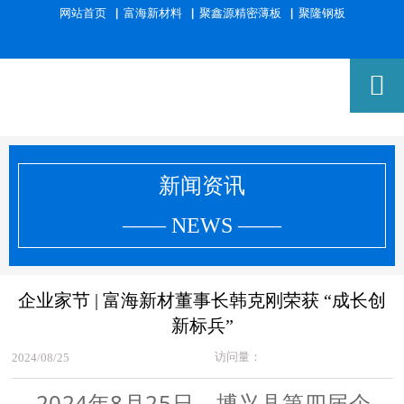
网站首页
▕
富海新材料
▕
聚鑫源精密薄板
▕
聚隆钢板

新闻资讯
—— NEWS ——
企业家节 | 富海新材董事长韩克刚荣获 “成长创
新标兵”
访问量：
2024/08/25
2024年8月25日，博兴县第四届企